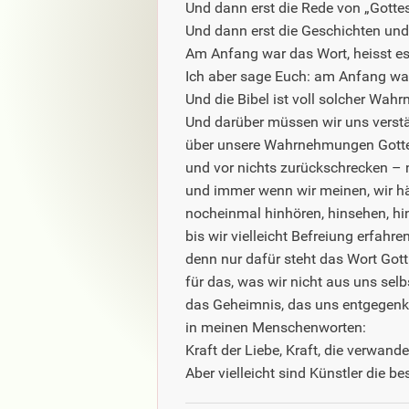
Und dann erst die Rede von „Gotte
InforNatik
Und dann erst die Geschichten und
Am Anfang war das Wort, heisst es 
Am achten Tag
Ich aber sage Euch: am Anfang w
Und die Bibel ist voll solcher Wah
Und darüber müssen wir uns verst
über unsere Wahrnehmungen Gottes
und vor nichts zurückschrecken – 
und immer wenn wir meinen, wir hä
nocheinmal hinhören, hinsehen, hi
bis wir vielleicht Befreiung erfahre
denn nur dafür steht das Wort Gott
für das, was wir nicht aus uns sel
das Geheimnis, das uns entgegen
in meinen Menschenworten:
Kraft der Liebe, Kraft, die verwande
Aber vielleicht sind Künstler die b