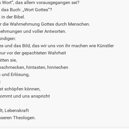
s Wort“, das allem vorausgegangen sei?
 das Buch: „Wort Gottes“?
in der Bibel.
ar die Wahrnehmung Gottes durch Menschen.
rnehmungen und voller Antworten.
ändigen:
 und das Bild, das wir uns von ihr machen wie Künstler
nur vor der gepachteten Wahrheit
tten sie,
nschmecken, hintasten, hinriechen
n und Erlösung,
:
bst schöpfen können,
kommt und uns anspricht
lt, Lebenskraft
esseren Theologen.