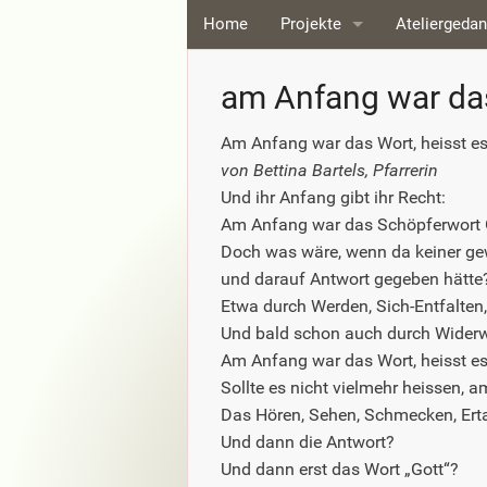
Home
Projekte
Ateliergeda
ohne Worte - das Bild wirkt
am Anfang war da
Dialog mit Bruder Bruno
Am Anfang war das Wort, heisst es 
von Bettina Bartels, Pfarrerin
Museum für Nacktschnecke
Und ihr Anfang gibt ihr Recht:
Sehblick
Am Anfang war das Schöpferwort 
Doch was wäre, wenn da keiner gew
Mensa
und darauf Antwort gegeben hätte
Etwa durch Werden, Sich-Entfalten
Bildsprache
Und bald schon auch durch Wider
Am Anfang war das Wort, heisst es 
Aschebilder
Sollte es nicht vielmehr heissen
Das Hören, Sehen, Schmecken, Erta
Weisse Flecken
Und dann die Antwort?
Michelangelo
Und dann erst das Wort „Gott“?