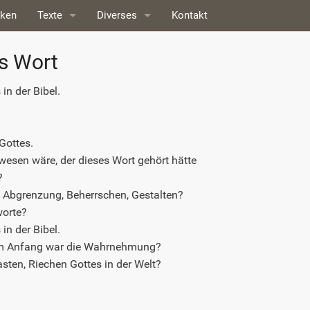
nken
Texte
Diverses
Kontakt
Kritiken
Biografie
s Wort
Medien
Ausstellungen
in der Bibel.
n
Reaktionen
Links
Gottes.
esen wäre, der dieses Wort gehört hätte
Impressum
?
, Abgrenzung, Beherrschen, Gestalten?
worte?
in der Bibel.
, am Anfang war die Wahrnehmung?
sten, Riechen Gottes in der Welt?