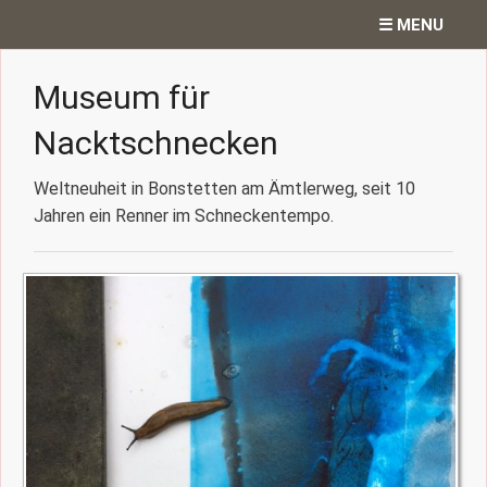
☰ MENU
Home
Museum für
Projekte
Nacktschnecken
Ateliergedanken
Weltneuheit in Bonstetten am Ämtlerweg, seit 10
Jahren ein Renner im Schneckentempo.
Texte
Diverses
Kontakt
Search