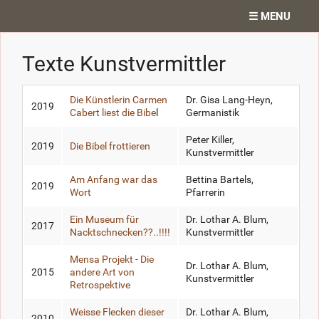
☰ MENU
Home
Texte Kunstvermittler
Projekte
Die Künstlerin Carmen
Dr. Gisa Lang-Heyn,
2019
Cabert liest die Bibe
l
Germanistik
Ateliergedanken
Peter Killer,
2019
Die Bibel frottieren
Texte
Kunstvermittler
Am Anfang war das
Bettina Bartels,
Diverses
2019
Wort
Pfarrerin
Kontakt
Ein Museum für
Dr. Lothar A. Blum,
2017
Nacktschnecken??..!!!!
Kunstvermittler
Search
Mensa Projekt - Die
Dr. Lothar A. Blum,
2015
andere Art von
Kunstvermittler
Retrospektive
Weisse Flecken dieser
Dr. Lothar A. Blum,
2010