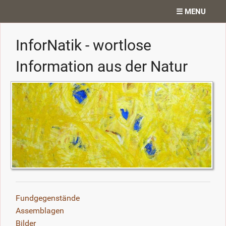
☰ MENU
Home
InforNatik - wortlose
Projekte
Information aus der Natur
Ateliergedanken
Texte
Diverses
Kontakt
Search
Fundgegenstände
Assemblagen
Bilder