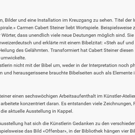
 Bilder und eine Installation im Kreuzgang zu sehen. Titel der In
Spirale.» Carmen Cabert Steiner liebt Wortspiele. Beispielsweise zi
r Wörter, dass unendlich viele neue Deutungen möglich sind. Sie 
chweizerdeutsch und erklärte mit einem Bibelzitat: «Steh auf un
eilung des Gelähmten. Transformiert hat Cabert Steiner diesen 
l umwickelte.
tlerin nicht mit der Bibel um, weder in der Interpretation noch p
n und herausgerissene brauchte Bibelseiten auch als Elemente i
ner einen sechswöchigen Arbeitsaufenthalt im Künstler-Atelier 
d arbeitete konzentriert daran. Es entstanden viele Zeichnungen, 
 die aktuelle Ausstellung in Kappel.
 Ausstellung hat sich die Künstlerin Gedanken zu den verschie
pielsweise das Bild «Offenbar», in der Bibliothek hängen vier Bi