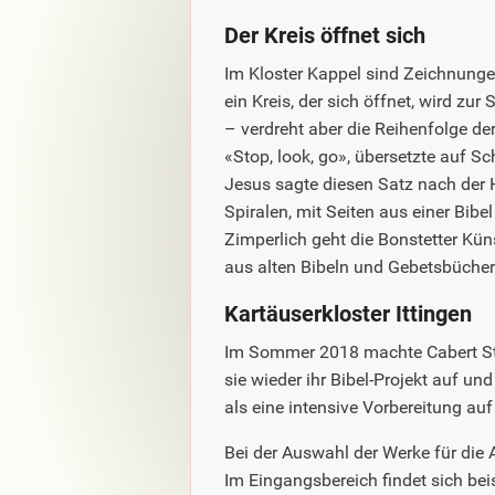
InforNatik
Der Kreis öffnet sich
Im Kloster Kappel sind Zeichnungen,
Am achten Tag
ein Kreis, der sich öffnet, wird zur 
– verdreht aber die Reihenfolge de
«Stop, look, go», übersetzte auf S
Jesus sagte diesen Satz nach der H
Spiralen, mit Seiten aus einer Bibe
Zimperlich geht die Bonstetter Küns
aus alten Bibeln und Gebetsbücher
Kartäuserkloster Ittingen
Im Sommer 2018 machte Cabert Stei
sie wieder ihr Bibel-Projekt auf un
als eine intensive Vorbereitung auf
Bei der Auswahl der Werke für die
Im Eingangsbereich findet sich beis