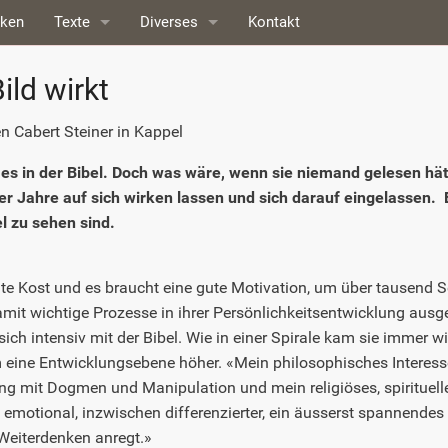
nken
Texte
Diverses
Kontakt
Kritiken
Biografie
ild wirkt
Medien
Ausstellungen
 Cabert Steiner in Kappel
n
Reaktionen
es in der Bibel. Doch was wäre, wenn sie niemand gelesen hät
er Jahre auf sich wirken lassen und sich darauf eingelassen. 
Links
el zu sehen sind.
Impressum
hte Kost und es braucht eine gute Motivation, um über tausend 
amit wichtige Prozesse in ihrer Persönlichkeitsentwicklung ausge
 sich intensiv mit der Bibel. Wie in einer Spirale kam sie immer
ine Entwicklungsebene höher. «Mein philosophisches Interes
ng mit Dogmen und Manipulation und mein religiöses, spirituel
emotional, inzwischen differenzierter, ein äusserst spannendes
Weiterdenken anregt.»