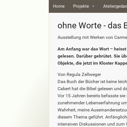
Home
Projekte
Ateliergeda
ohne Worte - das Bild wirkt
ohne Worte - das B
Dialog mit Bruder Bruno
Ausstellung mit Werken von Carmen
Museum für Nacktschnecke
Am Anfang war das Wort – heisst 
gelesen. Darüber gebrütet. Sie üb
Sehblick
Objekte, die jetzt im Kloster Kapp
Mensa
Von Regula Zellweger
Das Buch der Bücher ist keine leic
Bildsprache
Cabert hat die Bibel gelesen und d
Aschebilder
Vor 15 Jahren bereits befasste sie
zunehmender Lebenserfahrung um e
Weisse Flecken
Wahrheit, meine Auseinandersetzu
diesem Thema geführt. Anfänglich 
Michelangelo
intensiven Diskussionen und zum 