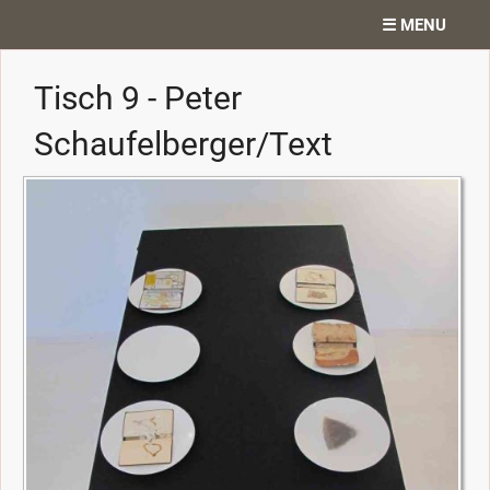
☰ MENU
Home
Tisch 9 - Peter
Projekte
Schaufelberger/Text
Ateliergedanken
Texte
Diverses
Kontakt
Search